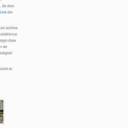
, die dann
blank
den
ein leichtes
 Vandalismus
eigen diese
in der
ändigkeit
nzend an