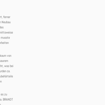
t, ferner
en Neubau
des
nittsweise
, musste
arbeiten
h kaum von
 saurem
ht, was bei
urden ca.
ubehörteile
en
 es zu
 Fa. BRANDT
m