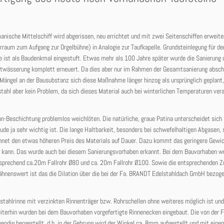
manische Mittelschiff wird abgerissen, neu errichtet und mit zwei Seitenschiffen erweiter
orraum zum Aufgang zur Orgelbühne) in Analogie zur Taufkapelle. Grundsteinlegung für d
e ist als Baudenkmal eingestuft. Etwas mehr als 100 Jahre später wurde die Sanierung 
twässerung komplett erneuert. Da dies aber nur im Rahmen der Gesamtsanierung absch
 Mängel an der Bausubstanz sich diese Maßnahme länger hinzog als ursprünglich geplant
ahl aber kein Problem, da sich dieses Material auch bei winterlichen Temperaturen ver
inn-Beschichtung problemlos weichlöten. Die natürliche, graue Patina unterscheidet sic
äude ja sehr wichtig ist. Die lange Haltbarkeit, besonders bei schwefelhaltigen Abgasen,
net den etwas höheren Preis des Materials auf Dauer. Dazu kommt das geringere Gewic
in kann. Das wurde auch bei diesem Sanierungsvorhaben erkannt. Bei dem Bauvorhaben w
tsprechend ca.20m Fallrohr Ø80 und ca. 20m Fallrohr Ø100. Sowie die entsprechenden Z
ähnenswert ist das die Dilation über die bei der Fa. BRANDT Edelstahldach GmbH bezog
lstahlrinne mit verzinkten Rinnenträger bzw. Rohrschellen ohne weiteres möglich ist und
iterhin wurden bei dem Bauvorhaben vorgefertigte Rinnenecken eingebaut. Die von der
dig hergestellt, d.h. in der Gehrung wird der Winkel ca. 8mm aufgestellt und mit eine