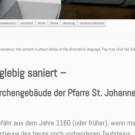
nkmalschutz
historisch
Kirche
Patina
Sanierung
verzinnter Edelstahl
nvenience, the content is shown below in the alternative language. You may click the lin
glebig saniert –
chengebäude der Pfarre St. Johanne
gefähr aus dem Jahre 1160 (oder früher), wenn m
rtigung des heute noch vorhandenen Taufsteins