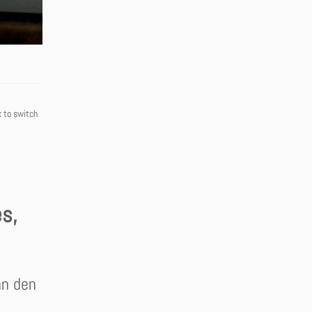
k to switch
s,
an den