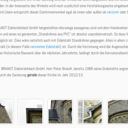
. In der Innenseite des Winkels wird noch zusätzlich eine Verstärkungsecke eingebaut
rd (dann entspricht dieser Dachrinnenwinkel egal ob innen oder außen ob
verzinnt
oder
 BRANDT Edelstahldach GmbH hergestellten Abzweige passgenau sind und dem Handwerker 
n und eines so genannten „Standrohres aus PVC“ ist absolut unproblematisch. So dass
ich ist. Dies wäre natürlich auch mit Edelstahl Standrohren gegangen. Alles in allem z
ahl (in diesem Falle
verzinnter Edelstahl
) ist. Durch die Verzinnung wird der Augensche
 das Historische Bauwerk über die nächsten Jahrzehnte, bedingt durch die Korrosionsbest
 Fa. BRANDT Edelstahldach GmbH, Herr Peter Brandt, bereits 1988 seine Grabstätte angre
durch die Sanierung
gerade
dieser Kirche im Jahr 2012/13.