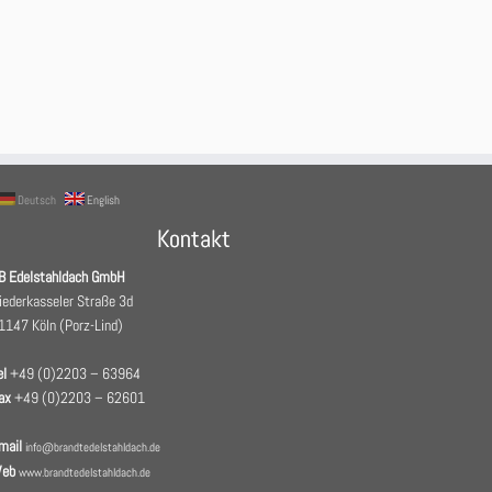
Deutsch
English
Kontakt
B Edelstahldach GmbH
iederkasseler Straße 3d
1147 Köln (Porz-Lind)
el
+49 (0)2203 – 63964
ax
+49 (0)2203 – 62601
mail
info@brandtedelstahldach.de
eb
www.brandtedelstahldach.de