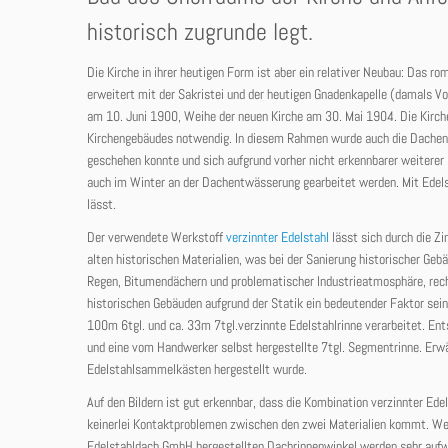
historisch zugrunde legt.
Die Kirche in ihrer heutigen Form ist aber ein relativer Neubau: Das ro
erweitert mit der Sakristei und der heutigen Gnadenkapelle (damals V
am 10. Juni 1900, Weihe der neuen Kirche am 30. Mai 1904. Die Kirch
Kirchengebäudes notwendig. In diesem Rahmen wurde auch die Dachen
geschehen konnte und sich aufgrund vorher nicht erkennbarer weiterer
auch im Winter an der Dachentwässerung gearbeitet werden. Mit Edelst
lässt.
Der verwendete Werkstoff
verzinnter Edelstahl
lässt sich durch die Z
alten historischen Materialien, was bei der Sanierung historischer Geb
Regen, Bitumendächern und problematischer Industrieatmosphäre, rech
historischen Gebäuden aufgrund der Statik ein bedeutender Faktor se
100m 6tgl. und ca. 33m 7tgl.verzinnte Edelstahlrinne verarbeitet. En
und eine vom Handwerker selbst hergestellte 7tgl. Segmentrinne. Erw
Edelstahlsammelkästen hergestellt wurde.
Auf den Bildern ist gut erkennbar, dass die Kombination verzinnter Ede
keinerlei Kontaktproblemen zwischen den zwei Materialien kommt. We
Edelstahldach GmbH hergestellten Dachrinnenwinkel werden sehr aufwen