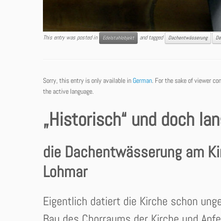
This entry was posted in
and tagged
Edelstahlobjekt
Dachentwässerung
De
Sorry, this entry is only available in
German
. For the sake of viewer co
the active language.
„Historisch“ und doch lan
die Dachentwässerung am Kir
Lohmar
Eigentlich datiert die Kirche schon un
Bau des Chorraums der Kirche und Anfe