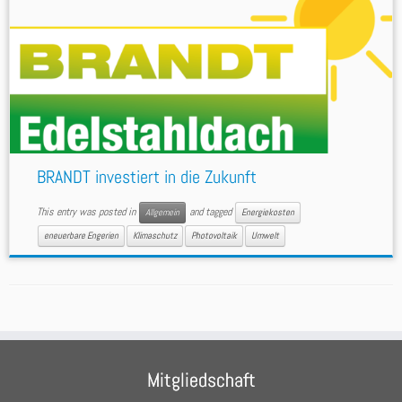
BRANDT investiert in die Zukunft
This entry was posted in
and tagged
Allgemein
Energiekosten
eneuerbare Engerien
Klimaschutz
Photovoltaik
Umwelt
Mitgliedschaft