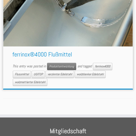
ferrinox®4000 Flußmittel
This entry was posted in
and tagged
Produktentwicklung
ferrinox4000
Flussmittel
UGITOP
verzinnter Edelstahl
walzblanker Edelstahl
walzmattierter Edelstahl
Mitgliedschaft