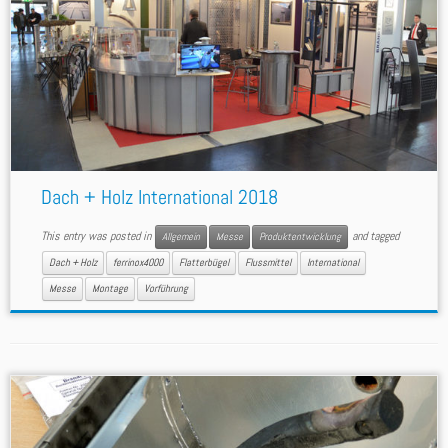
Dach + Holz International 2018
This entry was posted in
and tagged
Allgemein
Messe
Produktentwicklung
Dach + Holz
ferrinox4000
Flatterbügel
Flussmittel
International
Messe
Montage
Vorführung