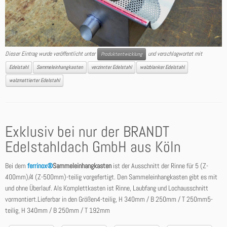
Dieser Eintrag wurde veröffentlicht unter
und verschlagwortet mit
Produktentwicklung
Edelstahl
Sammeleinhangkasten
verzinnter Edelstahl
walzblanker Edelstahl
walzmattierter Edelstahl
Exklusiv bei nur der BRANDT
Edelstahldach GmbH aus Köln
Bei dem
ferrinox®
Sammeleinhangkasten
ist der Ausschnitt der Rinne für 5 (Z-
400mm)/4 (Z-500mm)-teilig vorgefertigt. Den Sammeleinhangkasten gibt es mit
und ohne Überlauf. Als Komplettkasten ist Rinne, Laubfang und Lochausschnitt
vormontiert.Lieferbar in den Größen4-teilig, H 340mm / B 250mm / T 250mm5-
teilig, H 340mm / B 250mm / T 192mm