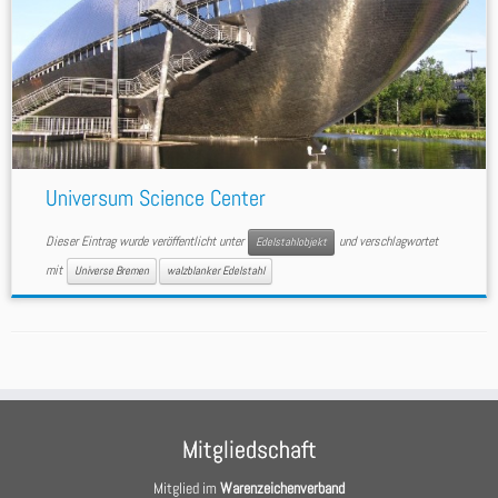
Universum Science Center
Dieser Eintrag wurde veröffentlicht unter
und verschlagwortet
Edelstahlobjekt
mit
Universe Bremen
walzblanker Edelstahl
Mitgliedschaft
Mitglied im
Warenzeichenverband