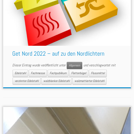
Get Nord 2022 – auf zu den Nordlichtern
Dieser Eintrag wurde veröffentlicht unter
und verschlagwortet mit
Allgemein
Edelstahl
Fachmesse
Fachpublikum
Flatterbügel
Flussmittel
verzinnter Edelstahl
walzblanker Edelstahl
walzmattierter Edelstahl