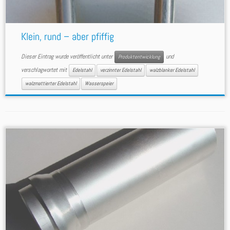
Klein, rund – aber pfiffig
Dieser Eintrag wurde veröffentlicht unter
und
Produktentwicklung
verschlagwortet mit
Edelstahl
verzinnter Edelstahl
walzblanker Edelstahl
walzmattierter Edelstahl
Wasserspeier