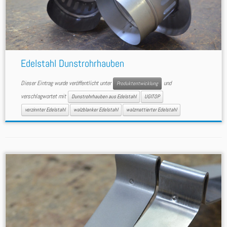
Edelstahl Dunstrohrhauben
Dieser Eintrag wurde veröffentlicht unter
und
Produktentwicklung
verschlagwortet mit
Dunstrohrhauben aus Edelstahl
UGITOP
verzinnter Edelstahl
walzblanker Edelstahl
walzmattierter Edelstahl