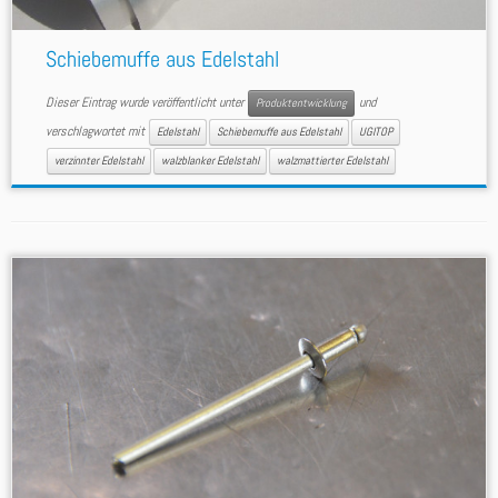
Schiebemuffe aus Edelstahl
Dieser Eintrag wurde veröffentlicht unter
und
Produktentwicklung
verschlagwortet mit
Edelstahl
Schiebemuffe aus Edelstahl
UGITOP
verzinnter Edelstahl
walzblanker Edelstahl
walzmattierter Edelstahl