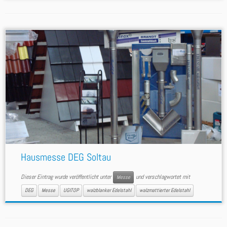
Hausmesse DEG Soltau
Dieser Eintrag wurde veröffentlicht unter
und verschlagwortet mit
Messe
DEG
Messe
UGITOP
walzblanker Edelstahl
walzmattierter Edelstahl