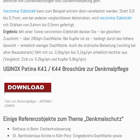
Bereiche wie Dacheindeckungen und Dachentwässerung geht.
Verzinnter Edelstahl
kann zum Beispiel extrem dünn verarbeitet werden. Statt 0,6
bis 0,7mm, wie bei anderen vergleichbaren Materialien, wird
verzinnter Edelstahl
mit Stärken von 0,4mm bis 0,5mm gefertigt.
Ergebnis:
Mit einer Tonne verzinntem Edelstahl decken Sie – bei gleichem
Zuschnitt – über 280qm Dachfläche. Bei Kupfer ist es – bedingt durch das höhere
Gewicht – erheblich weniger Dachfläche. Auch die statische Belastung (wichtig bei
alter Bausubstanz) fällt mit ca. 3,0kg/qm bis 3,1kg/qm erheblich leichter aus
(Vergleich: Zink ca. 5,0kg/qm und Kupfer 5,8kg/qm)
UGINOX Patina K41 / K44 Broschüre zur Denkmalpflege
Flyer zur Denkmalpflege – APERAM /
UGINOX
Einige Referenzobjekte zum Thema „Denkmalschutz“
Rathaus in Bonn: Dachentwässerung
St. Bartholomäus Kirche in Köln-Porz: Eingedeckte Dachfläche sowie