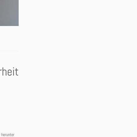
rheit
r herunter