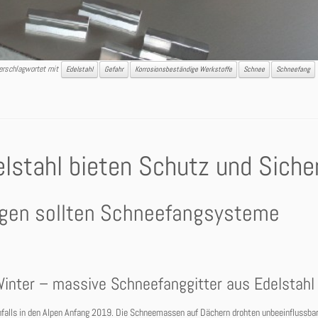
erschlagwortet mit
Edelstahl
Gefahr
Korrosionsbeständige Werkstoffe
Schnee
Schneefang
lstahl bieten Schutz und Siche
ngen sollten Schneefangsysteme
Winter – massive Schneefanggitter aus Edelstahl
infalls in den Alpen Anfang 2019. Die Schneemassen auf Dächern drohten unbeeinflussba