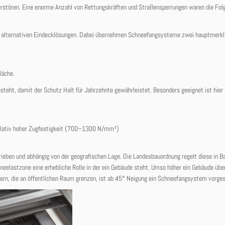
rstören. Eine enorme Anzahl von Rettungskräften und Straßensperrungen waren die Fol
ber alternativen Eindecklösungen. Dabei übernehmen Schneefangsysteme zwei hauptmerkl
läche.
steht, damit der Schutz Halt für Jahrzehnte gewährleistet. Besonders geeignet ist hier
elativ hoher Zugfestigkeit (700–1300 N/mm²)
eben und abhängig von der geografischen Lage. Die Landesbauordnung regelt diese in B
eelastzone eine erhebliche Rolle in der ein Gebäude steht. Umso höher ein Gebäude üb
hern, die an öffentlichen Raum grenzen, ist ab 45° Neigung ein Schneefangsystem vorges