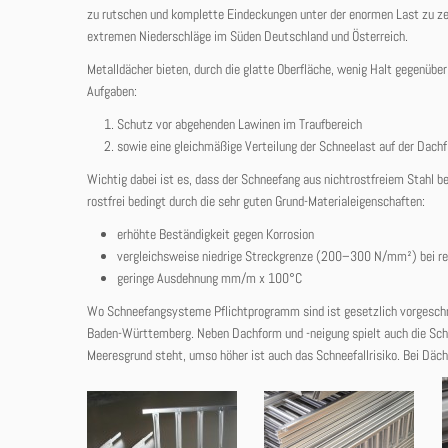
zu rutschen und komplette Eindeckungen unter der enormen Last zu ze
extremen Niederschläge im Süden Deutschland und Österreich.
Metalldächer bieten, durch die glatte Oberfläche, wenig Halt gegenü
Aufgaben:
Schutz vor abgehenden Lawinen im Traufbereich
sowie eine gleichmäßige Verteilung der Schneelast auf der Dachf
Wichtig dabei ist es, dass der Schneefang aus nichtrostfreiem Stahl be
rostfrei bedingt durch die sehr guten Grund-Materialeigenschaften:
erhöhte Beständigkeit gegen Korrosion
vergleichsweise niedrige Streckgrenze (200–300 N/mm²) bei r
geringe Ausdehnung mm/m x 100°C
Wo Schneefangsysteme Pflichtprogramm sind ist gesetzlich vorgeschri
Baden-Württemberg. Neben Dachform und -neigung spielt auch die Schn
Meeresgrund steht, umso höher ist auch das Schneefallrisiko. Bei Däc