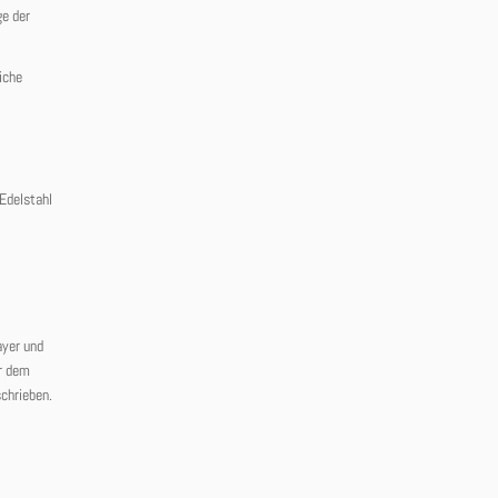
ge der
iche
 Edelstahl
ayer und
er dem
chrieben.