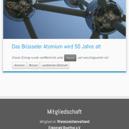
Das Brüsseler Atomium wird 50 Jahre alt
Dieser Eintrag wurde veröffentlicht unter
und verschlagwortet mit
Presse
Atomium
Brüssel
walzblanker Edelstahl
Mitgliedschaft
Mitglied im
Warenzeichenverband
Edelstahl Rostfrei e.V.