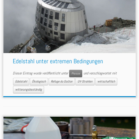
Edelstahl unter extremen Bedingungen
Dieser Eintrag wurde veröffentlicht unter
und verschlagwortet mit
Presse
Edelstahl
Ökologisch
Refuge du Goûter
UV-Strahlen
wirtschaftlich
witterungsbeständig