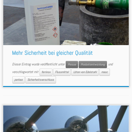
Mehr Sicherheit bei gleicher Qualität
Dieser Eintrag wurde veröffentlicht unter
und
Presse
Produktentwicklung
verschlagwortet mit
ferrinox
Flussmittel
Löten von Edelstahl
masc
perkeo
Sicherheitsverschluss